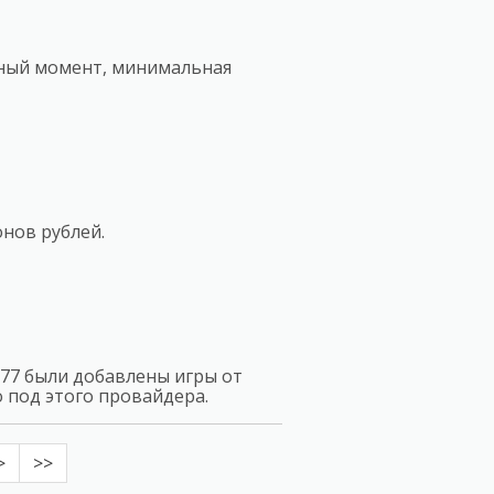
нный момент, минимальная
нов рублей.
777 были добавлены игры от
 под этого провайдера.
>
>>