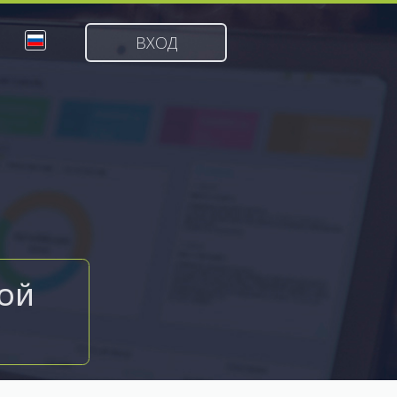
ВХОД
КОЙ