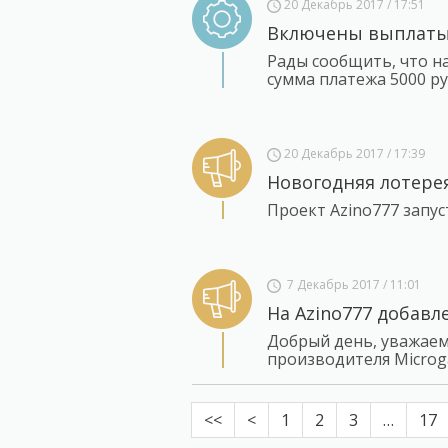
20 Декабрь 2017 / 17:51
Включены выплаты 
Рады сообщить, что н
сумма платежа 5000 ру
20 Декабрь 2017 / 17:39
Новогодняя лотерея
Проект Azino777 запу
7 Декабрь 2017 / 11:01
На Azino777 добавл
Добрый день, уважаем
производителя Microg
<<
<
1
2
3
…
17