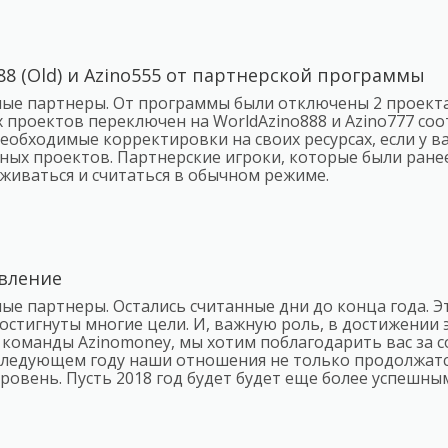
8 (Old) и Azino555 от партнерской программы
е партнеры. От программы были отключены 2 проекта: A
 проектов переключен на WorldAzino888 и Azino777 со
еобходимые корректировки на своих ресурсах, если у 
ых проектов. Партнерские игроки, которые были ранее 
рживаться и считаться в обычном режиме.
вление
е партнеры. Остались считанные дни до конца года. Э
остигнуты многие цели. И, важную роль, в достижении 
 команды Azinomoney, мы хотим поблагодарить вас за 
 следующем году наши отношения не только продолжатся,
овень. Пусть 2018 год будет будет еще более успешным 