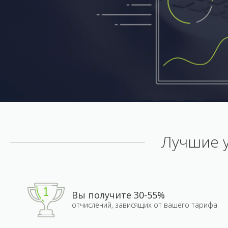
Лучшие у
Вы получите 30-55%
отчислений, зависящих от вашего тарифа