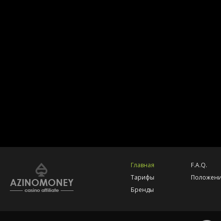
Главная
F.A.Q.
Тарифы
Положени
Бренды