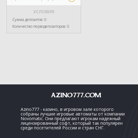
УСЛОВИЯ
Сумма депозитов: 0
Количество перводепозиторов: 0
Azino777 - казино, в игровом зале которого
собраны лучшие игровые автоматы от компании
ее 1000
A
Novomatic. Они предлагают игрокам надежный
жество
л
лицензированный софт, который так популярен
едрые
в
среди посетителей России и стран СНГ.
т вас в
б
э