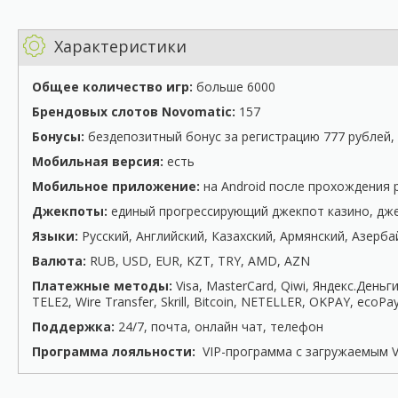
Характеристики
Общее количество игр:
больше 6000
Брендовых слотов Novomatic:
157
Бонусы:
бездепозитный бонус за регистрацию 777 рублей,
Мобильная версия:
есть
Мобильное приложение:
на Android после прохождения 
Джекпоты:
единый прогрессирующий джекпот казино, дже
Языки:
Русский, Английский, Казахский, Армянский, Азерб
Валюта:
RUB, USD, EUR, KZT, TRY, AMD, AZN
Платежные методы:
Visa, MasterCard, Qiwi, Яндекс.День
TELE2, Wire Transfer, Skrill, Bitcoin, NETELLER, OKPAY, eco
Поддержка:
24/7, почта, онлайн чат, телефон
Программа лояльности:
VIP-программа с загружаемым V