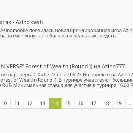
тах - Azino cash
 Azinomobile появилась новая брендированная игра Azin
на за счет бонусного баланса и реальных средств.
IVERSE” Forest of Wealth (Round I) на Azino777
е партнеры! C 05.07.23 по 27.09.23 На проекте на Azino7
orest of Wealth (Round I). В турнире учавствуют больши
0 RUB Минимальная ставка для участия в турнире 16.00 
10
11
12
13
14
15
16
17
18
19
…