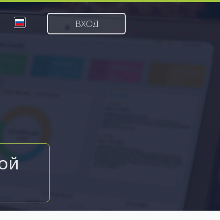
ВХОД
КОЙ