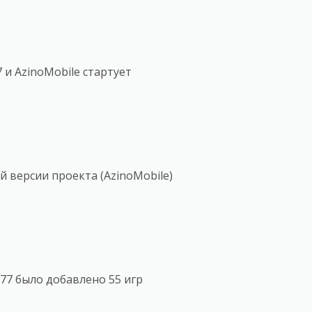
 и AzinoMobile стартует
 версии проекта (AzinoMobile)
77 было добавлено 55 игр