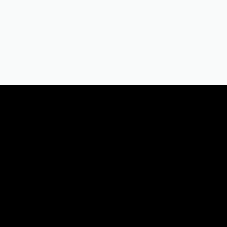
Г
Т
Б