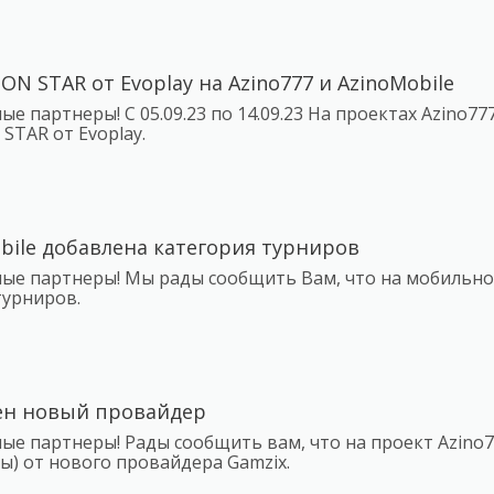
N STAR от Evoplay на Azino777 и AzinoMobile
е партнеры! C 05.09.23 по 14.09.23 На проектах Azino777
STAR от Evoplay.
bile добавлена категория турниров
ые партнеры! Мы рады сообщить Вам, что на мобильной
турниров.
лен новый провайдер
ые партнеры! Рады сообщить вам, что на проект Azino7
ры) от нового провайдера Gamzix.