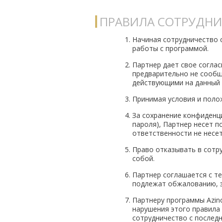
ПРАВИЛА СОТРУДНИ
Начиная сотрудничество 
работы с программой.
Партнер дает свое согла
предварительно не сообщ
действующими на данный 
Принимая условия и поло
За сохранение конфиденц
пароля), Партнер несет 
ответственности не несет
Право отказывать в сотр
собой.
Партнер соглашается с те
подлежат обжалованию, 
Партнеру программы Azin
нарушения этого правила
сотрудничество с последн