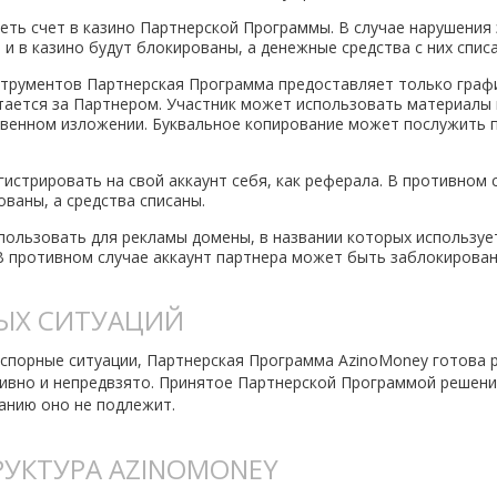
еть счет в казино Партнерской Программы. В случае нарушения 
и в казино будут блокированы, а денежные средства с них спис
струментов Партнерская Программа предоставляет только граф
тается за Партнером. Участник может использовать материалы 
ственном изложении. Буквальное копирование может послужить
истрировать на свой аккаунт себя, как реферала. В противном с
ваны, а средства списаны.
пользовать для рекламы домены, в названии которых используе
 противном случае аккаунт партнера может быть заблокирован,
ЫХ СИТУАЦИЙ
 спорные ситуации, Партнерская Программа AzinoMoney готова 
ивно и непредвзято. Принятое Партнерской Программой решени
анию оно не подлежит.
УКТУРА AZINOMONEY