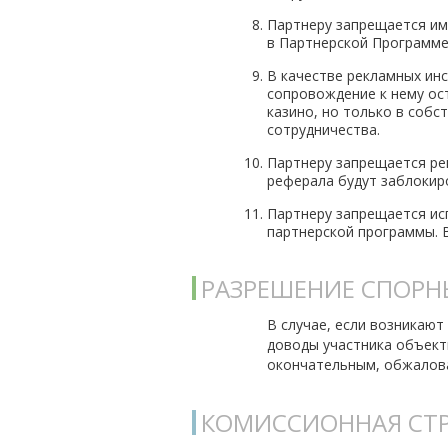
Партнеру запрещается им
в Партнерской Программе 
В качестве рекламных ин
сопровождение к нему ос
казино, но только в соб
сотрудничества.
Партнеру запрещается рег
реферала будут заблокиро
Партнеру запрещается ис
партнерской программы. В
РАЗРЕШЕНИЕ СПОРН
В случае, если возникают
доводы участника объект
окончательным, обжалов
КОМИССИОННАЯ СТР